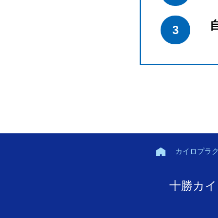
3
カイロプラ
十勝カイ